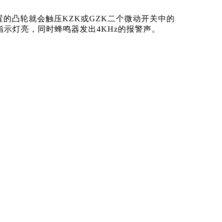
置的凸轮就会触压KZK或GZK二个微动开关中的
示灯亮，同时蜂鸣器发出4KHz的报警声。